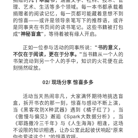
理、艺术、生活等多个领域。每一本书都承载着
捐赠者的阅读记忆，每一页都可能藏着意想不到
的惊喜——或许是领导亲笔写下的推荐语，或许
是同事夹在书页间的读书笔记。这些书籍被打包
成
“神秘盲盒”
，等待着被有缘人开启。
正如一位参与活动的同事所说：
"书的意义，
不仅在于阅读，更在于分享。"
当书籍从一个人的
书架流动到另一个人的手中，知识的火花便在此
刻悄然绽放。
02/
现场分享 惊喜多多
活动当天热闹非凡，大家满怀期待地挑选盲
盒，拆开书衣的那一刻，惊喜与感动不断上演，
当《黑客攻防X种武器》遇到《橘子红了》，当
《傲慢与偏见》邂逅《Spark大数据分析》，当
《耶路撒冷三千年》与《人生海海》相逢，这场
不设限的知识相遇，让办公室此起彼伏响起"原来
你也爱读这个！"的惊喜欢呼。