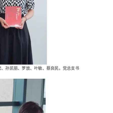
莹、孙凯丽、罗放、叶敏、蔡良民。党总支书