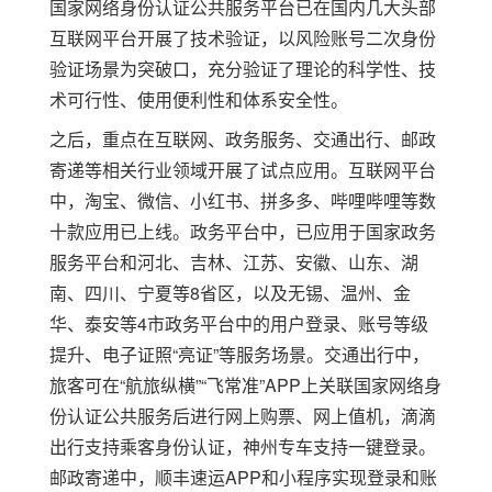
国家网络身份认证公共服务平台
已
在国内几大头部
互联网平台开展了技术验证，以风险账号二次身份
验证场景为突破口，充分验证了理论的科学性、技
术可行性、使用便利性和体系安全性。
之后，重点在互联网、政务服务、交通出行、邮政
寄递等相关行业领域开展了试点应用。互联网平台
中，淘宝、微信、小红书、拼多多、哔哩哔哩等数
十款应用已上线。政务平台中，已应用于国家政务
服务平台和河北、吉林、江苏、安徽、山东、湖
南、四川、宁夏等
8
省区，以及无锡、温州、金
华、泰安等
4
市政务平台中的用户登录、账号等级
提升、电子证照
“
亮证
”
等服务场景。交通出行中，
旅客可在
“
航旅纵横
”“
飞常准
”APP
上关联国家网络身
份认证公共服务后进行网上购票、网上值机，滴滴
出行支持乘客身份认证，神州专车支持一键登录。
邮政寄递中，顺丰速运
APP
和小程序实现登录和账