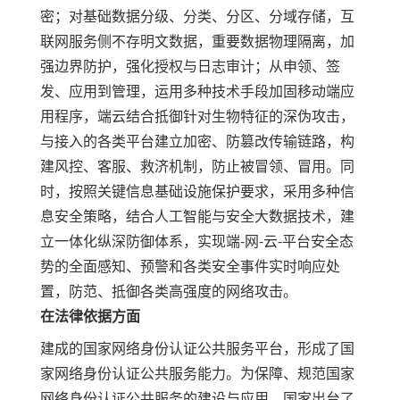
密；对基础数据分级、分类、分区、分域存储，互
联网服务侧不存明文数据，重要数据物理隔离，加
强边界防护，强化授权与日志
审计
；从申领、签
发、应用到管理，运用多种技术手段加固移动端应
用程序，端云结合抵御针对生物特征
的深伪攻击，
与接入的各类平台建立加密、防篡改传输链路，构
建风控、客服、救济机制，防止被冒领、冒用。同
时，按照关键信息基础设施保护要求，采用多种信
息安全策略，结合人工智能与安全大数据技术，建
立一体化纵深防御体系，实现端
-
网
-
云
-
平台安全态
势的全面感知、预警和各类安全事件实时响应处
置，防范、抵御各类
高强度
的
网络攻击。
在法律依据方面
建成
的
国家网络身份认证公共服务平台，形成
了
国
家网络身份认证公共服务能力。为保障、规范国家
网络身份认证公共服务的建设与应用，国家出台了