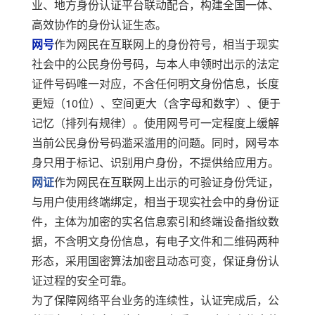
业、地方身份认证平台联动配合，构建全国一体、
高效协作的身份认证生态。
网号
作为网民在互联网上的身份符号，相当于现实
社会中的公民身份号码，与本人申领时出示的法定
证件号码唯一对应，不含任何明文身份信息，长度
更短（
10
位）、空间更大（含字母和数字）、便于
记忆（排列有规律）
。使用网号可一定程度上缓解
当前公民身份号码滥采滥用的问题。同时，网号本
身只用于标记、识别用户身份，不提供给应用方
。
网证
作为网民在
互联网上出示的可验证
身份凭证，
与用户使用终端绑定，相当于现实社会中的
身份
证
件，主体为加密的实名信息索引和终端设备指纹数
据，不含明文身份信息，有电子文件和二维码两种
形态，采用国密算法加密且动态可变，保证身份认
证过程的安全可靠。
为了保障网络平台业务的连续性，认证完成后，
公