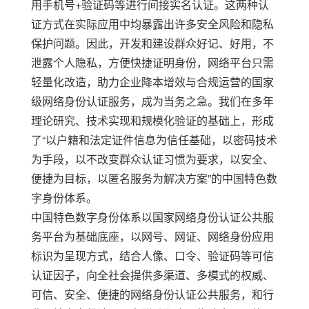
用手机号
+
验证码等进行间接实名认证。这两种认
证方式在实际应用中均暴露出许多安全风险和隐私
保护问题。因此，开发和建设群众好记、好用，不
泄露个人隐私，方便快捷证明身份，网络平台只需
轻量化改造，助力企业降本增效与合规运营的国家
级网络身份认证
服务
，成为当务之急。我们在多年
理论研究、技术实现和规模化
验证的基础上，形成
了
“
以户籍和法定证件信息为信任基础，以密码技术
为手段，以不改变群众认证习惯为要求，以安全、
便捷为目标，以匿名服务为解决方案
”
的
中国特色
数
字
身份体系。
中国特色数字身份体系以国家网络身份认证
公共服
务
平台为基础底座，以网号、网证、网络身份应用
标识为呈现方式，结合人像、口令、验证码等可信
认证因子，向
全
社会提供多渠道、多模式的权威、
可信、安全、便捷的网络身份认证公共服务，和行