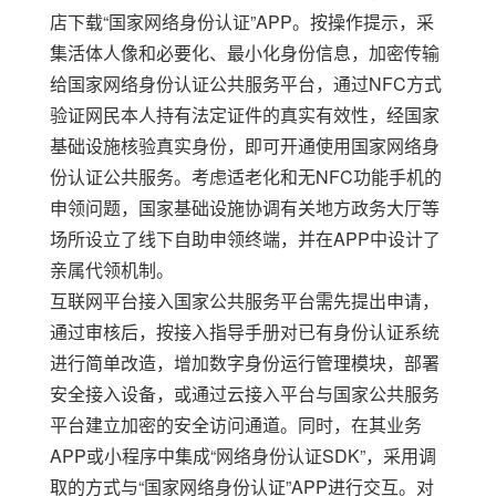
店下载
“
国家网络身份认证
”APP
。按操作提示，采
集活体人像和必要化、最小化身份信息，加密传输
给国家网络身份认证公共服务平台，通过
NFC
方式
验证
网民本人
持有法定证件的真实有效性，经国家
基础设施核验真实身份，即可
开通
使用国家网络身
份认证公共服务。考虑适老化和无
NFC
功能手机
的
申领问题，国家基础设施
协调有关地方政务大厅等
场所设立了线下自助申领终端，
并
在
APP
中设计了
亲属代领机制。
互联网平台接入国家
公共服务平台
需先提出申请，
通过审核后，按接入指导手册对已有身份认证系统
进行简单改造，增加数字身份运行管理模块，部署
安全接入设备，或通过云接入平台与国家
公共服务
平台
建立加密的安全访问通道。同时，在其业务
APP
或小程序中集成
“
网络身份认证
SDK”
，采用调
取的方式与
“
国家网络身份认证
”APP
进行交互。对